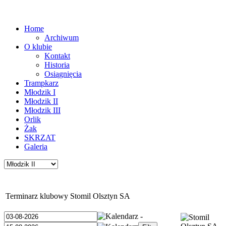
Home
Archiwum
O klubie
Kontakt
Historia
Osiągnięcia
Trampkarz
Młodzik I
Młodzik II
Młodzik III
Orlik
Żak
SKRZAT
Galeria
Terminarz klubowy Stomil Olsztyn SA
-