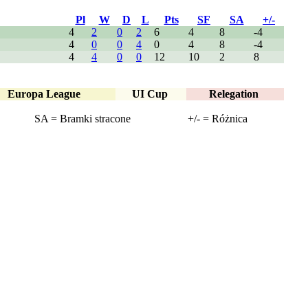
Pl
W
D
L
Pts
SF
SA
+/-
4
2
0
2
6
4
8
-4
4
0
0
4
0
4
8
-4
4
4
0
0
12
10
2
8
Europa League
UI Cup
Relegation
SA = Bramki stracone
+/- = Różnica