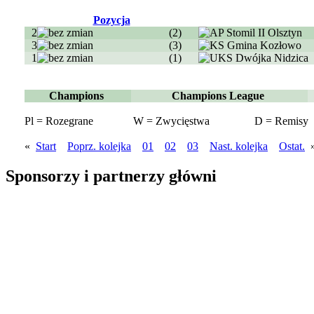
Pozycja
2
(2)
3
(3)
1
(1)
Champions
Champions League
Pl = Rozegrane
W = Zwycięstwa
D = Remisy
«
Start
Poprz. kolejka
01
02
03
Nast. kolejka
Ostat.
Sponsorzy i partnerzy główni