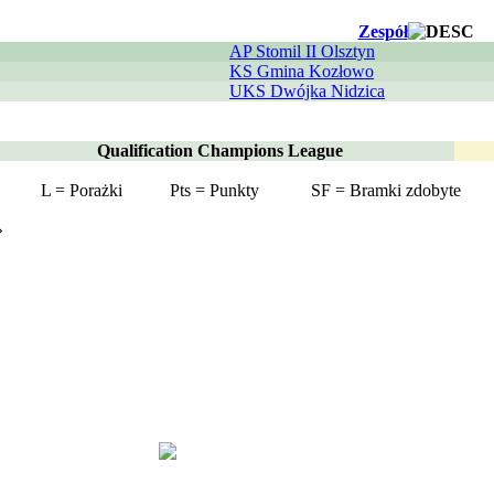
Zespół
AP Stomil II Olsztyn
KS Gmina Kozłowo
UKS Dwójka Nidzica
Qualification Champions League
L = Porażki
Pts = Punkty
SF = Bramki zdobyte
»