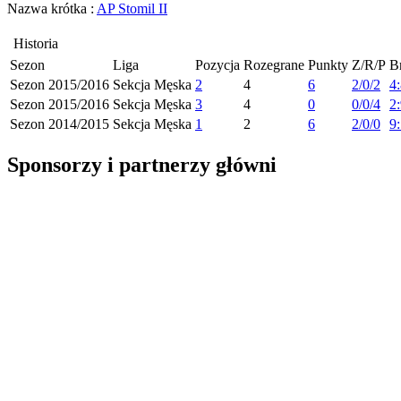
Nazwa krótka :
AP Stomil II
Historia
Sezon
Liga
Pozycja
Rozegrane
Punkty
Z/R/P
B
Sezon 2015/2016
Sekcja Męska
2
4
6
2/0/2
4
Sezon 2015/2016
Sekcja Męska
3
4
0
0/0/4
2
Sezon 2014/2015
Sekcja Męska
1
2
6
2/0/0
9
Sponsorzy i partnerzy główni