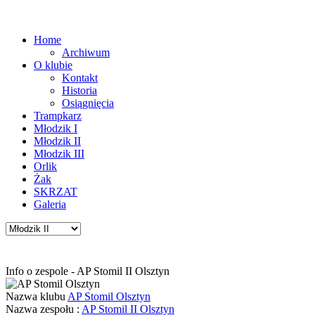
Home
Archiwum
O klubie
Kontakt
Historia
Osiągnięcia
Trampkarz
Młodzik I
Młodzik II
Młodzik III
Orlik
Żak
SKRZAT
Galeria
Info o zespole - AP Stomil II Olsztyn
Nazwa klubu
AP Stomil Olsztyn
Nazwa zespołu :
AP Stomil II Olsztyn