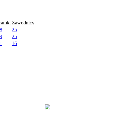
ramki
Zawodnicy
:8
25
:9
25
:1
16