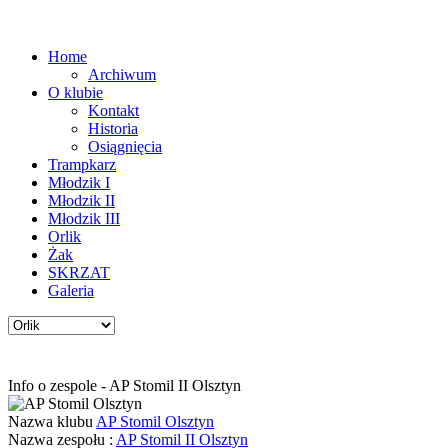
Home
Archiwum
O klubie
Kontakt
Historia
Osiągnięcia
Trampkarz
Młodzik I
Młodzik II
Młodzik III
Orlik
Żak
SKRZAT
Galeria
Info o zespole - AP Stomil II Olsztyn
Nazwa klubu
AP Stomil Olsztyn
Nazwa zespołu :
AP Stomil II Olsztyn