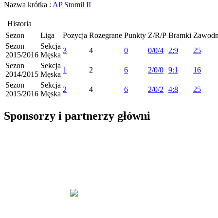
Nazwa krótka :
AP Stomil II
Historia
Sezon
Liga
Pozycja
Rozegrane
Punkty
Z/R/P
Bramki
Zawodn
Sezon
Sekcja
3
4
0
0/0/4
2:9
25
2015/2016
Męska
Sezon
Sekcja
1
2
6
2/0/0
9:1
16
2014/2015
Męska
Sezon
Sekcja
2
4
6
2/0/2
4:8
25
2015/2016
Męska
Sponsorzy i partnerzy główni