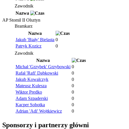
Zawodnik
Nazwa
AP Stomil II Olsztyn
Bramkarz
Nazwa
Jakub 'Biały' Bielasta
0
Patryk Kozicz
0
Zawodnik
Nazwa
Michał 'Grzybek' Grzybowski
0
Rafał 'Rafi' Dąbkowski
0
Jakub Kowalczyk
0
Mateusz Kulesza
0
Wiktor Predko
0
Adam Szpaderski
0
Kacper Sobotka
0
Adrian 'Adi' Wojtkiewicz
0
Sponsorzy i partnerzy główni