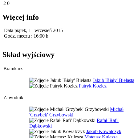
2
0
Więcej info
Data
piątek, 11 wrzesień 2015
Godz. meczu :
16:00 h
Skład wyjściowy
Bramkarz
Jakub 'Biały' Bielasta
Patryk Kozicz
Zawodnik
Michał
'Grzybek' Grzybowski
Rafał 'Rafi'
Dąbkowski
Jakub Kowalczyk
Mateusz Kulesza