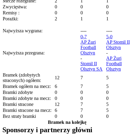
Mecze rozegrane:
2
1
1
Zwycięstwa:
0
0
0
Remisy :
0
0
0
Porażki:
2
1
1
Najwyższa wygrana:
----
----
0-7
5-0
AP Żuri
AP Stomil II
Football
Olsztyn
Najwyższa przegrana:
Olsztyn
-
-
AP Żuri
Stomil II
Football
Olsztyn SA
Olsztyn
Bramek (zdobytych
12
7
5
straconych) ogółem:
Bramek ogółem na mecz:
6
7
5
Bramki zdobyte
0
0
0
Bramki zdobyte na mecz:
0
0
0
Bramki stracone
12
7
5
Bramki stracone na mecz:
6
7
5
Bez straty bramki
0
0
0
Bramek na kolejkę
Sponsorzy i partnerzy główni